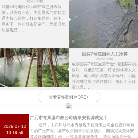
SCXUHONG
成都58号地块作为城市重点开发板
块，以高端业态、生态景观与便捷交
通为核心优势，打造集居住、休闲、
商务于一体的城市新空间。为提升地
块景观品……
国宾7号院园林人工冷雾
SCXUHONG
成都国宾7号院坐落于金牛区国宾核心
板块，以低密院落、诗意园林与人文
底蕴，成为城西高端人居标杆。为提
升园林意境与居住体验，项目引入冷
雾水景……
查看更多案例 MORE+
广元市青川县市政公司喷泉安装调试完工
近日，由四川旭鸿水秀景观工程有限公司全程设计与施
2026-07-12
工的广元市青川县市政公园音乐喷泉项目，圆满完成整体安
13:19:59
装及联动调试工作，正式具备展演条件。 该音乐喷泉坐落