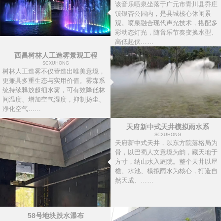
该音乐喷泉坐落于广元市青川县乔庄
镇银杏公园内，是县城核心休闲景
观。喷泉融合现代声光技术，搭配多
彩动态灯光，随音乐节奏变换水型、
高低起伏……
西昌树林人工造雾景观工程
SCXUHONG
树林人工造雾不仅营造出唯美意境，
更兼具多重生态与实用价值。雾森系
统持续释放超细水雾，可有效降低林
间温度、增加空气湿度，抑制扬尘、
净化空气……
天府新中式天井模拟雨水系
SCXUHONG
天府新中式天井，以东方院落格局为
骨，以巴蜀人文意境为韵，藏天地于
方寸，纳山水入庭院。整个天井以屋
檐、水池、模拟雨水为核心，打造自
然天成、……
58号地块跌水瀑布