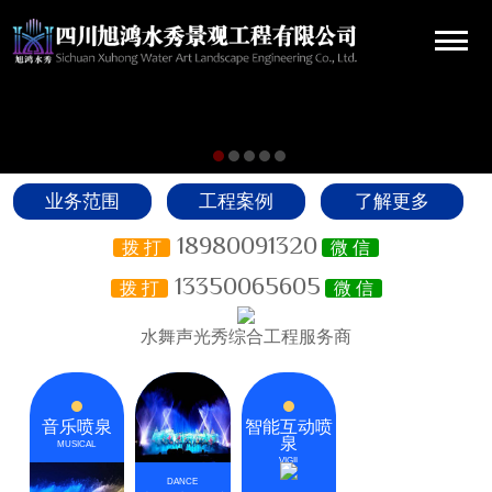
业务范围
工程案例
了解更多
18980091320
拨 打
微 信
13350065605
拨 打
微 信
水舞声光秀综合工程服务商
音乐喷泉
智能互动喷
泉
MUSICAL
VIGIL
DANCE