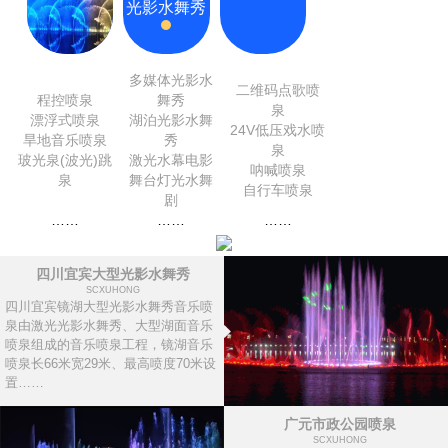
光影水舞秀
多媒体光影水
二维码点歌喷
程控喷泉
舞秀
泉
漂浮式喷泉
湖泊光影水舞
24V低压戏水喷
旱地音乐喷泉
秀
泉
玻光泉(波光)跳
激光水幕电影
呐喊喷泉
泉
舞台灯光水舞
自行车喷泉
剧
……
……
……
四川宜宾大型光影水舞秀
SCXUHONG
四川宜宾镜湖大型光影水舞秀音乐喷
泉由激光光影水舞秀、大型湖面音乐
喷泉组成的音乐喷泉工程，镜湖音乐
喷泉长66米宽29米、最高喷度70米设
置……
广元市政公园喷泉
SCXUHONG