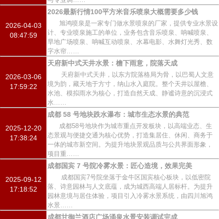
2026最新行情100平方米音乐喷泉大概需要多少钱
旭鸿喷泉是一家专门做水景喷泉的厂家，提供专业水景设
2026-04-03
计、专业喷泉施工的单位，业务包含音乐喷泉、呐喊喷泉、
08:47:59
旱地广场喷泉、呐喊互动喷泉、水幕电影、水舞灯光秀、数
字水帘……
天府新中式天井水景：檐下雨意，院落天成
天府新中式天井，以东方院落格局为骨，以巴蜀人文意
2026-03-06
境为韵，藏天地于方寸，纳山水入庭院。整个天井以屋檐、
17:59:22
水池、模拟雨水为核心，打造自然天成、静谧诗意的沉浸式
水……
成都 58 号地块跌水瀑布：城市生态水景的典范
成都58号地块作为城市重点开发板块，以高端业态、生
2025-12-20
态景观与便捷交通为核心优势，打造集居住、休闲、商务于
17:38:24
一体的城市新空间。为提升地块景观品质与公共界面形象，
项目重……
成都国宾 7 号院冷雾水景：匠心造境，效果完美
成都国宾7号院坐落于金牛区国宾核心板块，以低密院
2025-09-12
落、诗意园林与人文底蕴，成为城西高端人居标杆。为提升
17:18:52
园林意境与居住体验，项目引入冷雾水景系统，由四川旭鸿
水景……
成都甘御兰酒店广场涌泉水景安装调试完成