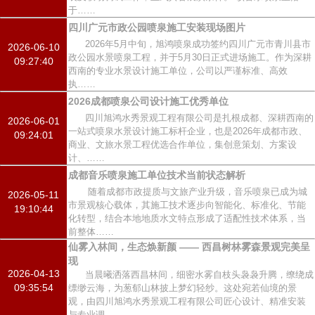
于……
四川广元市政公园喷泉施工安装现场图片
2026年5月中旬，旭鸿喷泉成功签约四川广元市青川县市
2026-06-10
政公园水景喷泉工程，并于5月30日正式进场施工。作为深耕
09:27:40
西南的专业水景设计施工单位，公司以严谨标准、高效
执……
2026成都喷泉公司设计施工优秀单位
四川旭鸿水秀景观工程有限公司是扎根成都、深耕西南的
2026-06-01
一站式喷泉水景设计施工标杆企业，也是2026年成都市政、
09:24:01
商业、文旅水景工程优选合作单位，集创意策划、方案设
计、……
成都音乐喷泉施工单位技术当前状态解析
随着成都市政提质与文旅产业升级，音乐喷泉已成为城
2026-05-11
市景观核心载体，其施工技术逐步向智能化、标准化、节能
19:10:44
化转型，结合本地地质水文特点形成了适配性技术体系，当
前整体……
仙雾入林间，生态焕新颜 —— 西昌树林雾森景观完美呈
现
2026-04-13
当晨曦洒落西昌林间，细密水雾自枝头袅袅升腾，缭绕成
09:35:54
缥缈云海，为葱郁山林披上梦幻轻纱。这处宛若仙境的景
观，由四川旭鸿水秀景观工程有限公司匠心设计、精准安装
与专业调……