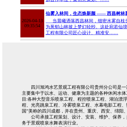
仙雾入林间，生态焕新颜 —— 西昌树
2026-04-13
当晨曦洒落西昌林间，细密水雾自枝头
09:35:54
为葱郁山林披上梦幻轻纱。这处宛若仙
工程有限公司匠心设计、精准安……
四川旭鸿水艺景观工程有限公司贵州分公司是一家
主要集中于以水、运动、健康为主题的各种休闲水体
目:各种大型音乐喷泉工程、程控喷泉工程、湖泊漂
程、光亮跳泉工程、冷雾喷泉工程、水幕电影工程、
国”美称的四川成都，并在贵州、重庆、西安、绵阳
公司承接工程策划、设计、安装、维护、保养，并建
务于景观喷泉水舞表演行业。