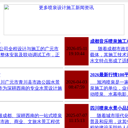
工
成都音乐喷泉施工
2026-05-11
公司全程设计与施工的广元市
随着成都市政提
19:10:44
成整体安装及联动调试工作，正
载体，其施工技术
水文特点形成了适
片
2026最新行情1
2026-04-03
四川广元市青川县市政公园水景
旭鸿喷泉是一家
08:47:59
。作为深耕西南的专业水景设计施
泉施工的单位，业
动喷泉、水幕电影
四川喷泉水景小品
2025-07-07
成都、深耕西南的一站式喷泉
随着城市现代化
11:15:13
都市政、商业、文旅水景工程优
普及和应用，这其
程的建设无疑给人