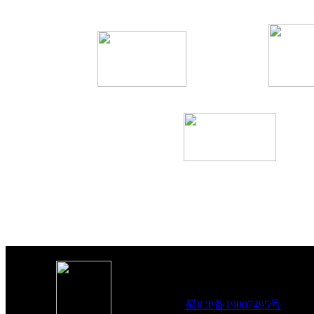
Copyright
四川旭鸿水秀景观工程有限
厂址：四川省成都市温江区郫温路108
ICP备案号：
蜀ICP备19007495号