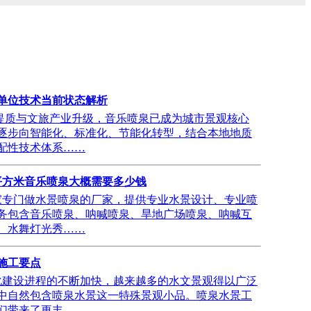
单位技术当前状态解析
质与文旅产业升级，音乐喷泉已成为城市景观核心
逐步向智能化、标准化、节能化转型，结合本地地质
配性技术体系……
00平方米音乐喷泉大概需要多少钱
专门做水景喷泉的厂家，提供专业水景设计、专业喷
务包含音乐喷泉、呐喊喷泉、旱地广场喷泉、呐喊互
、水舞灯光秀……
施工要点
建设进程的不断加快，越来越多的水文景观得以广泛
中自然包含喷泉水景这一特殊景观小品。喷泉水景工
们带来了更丰……