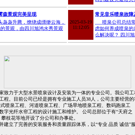
林雾森景观完美呈现
常见音乐喷泉故障
2025-03-19
袅袅升腾，缭绕成缥缈云海，
喷泉公司总结常
11:12:05
境的景观，由四川旭鸿水秀景观
虑如何养成喷泉的
么解决呢？ 四川
致力于大型水景喷泉设计及安装为一体的专业公司。我公司工
工程。目前公司已经是拥有专业施工人员38人，公司主要经营的
浮式喷泉工程、河道喷泉工程、广场旱地喷泉工程、数码跑泉工
数字光纤水帘工程的设计施工和维护。 公司总部位于有“天府之
、攀枝花等地开设了分公司和办事处。
立了完善的安装服务和质量跟踪体系，以“专业 品质 诚信”