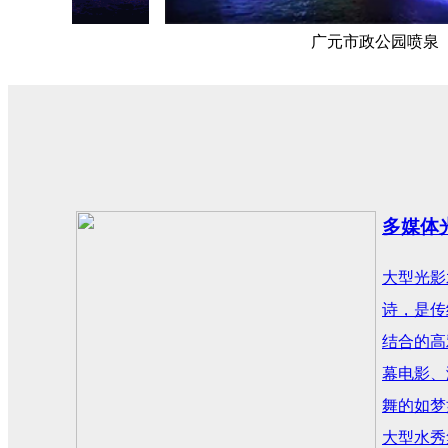
广元市政公园喷泉
多媒体
大型光影
诗，是传
结合的高
幕电影、
舞的如梦
大型水秀